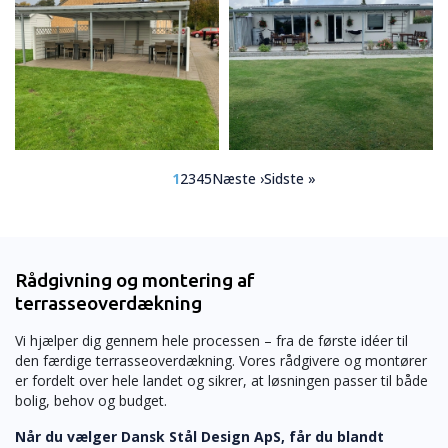
Sideinddeling
Side
Side
Side
Side
Side
Næste
Sidste
1
2
3
4
5
Næste ›
Sidste »
side
side
Rådgivning og montering af
terrasseoverdækning
Vi hjælper dig gennem hele processen – fra de første idéer til
den færdige terrasseoverdækning. Vores rådgivere og montører
er fordelt over hele landet og sikrer, at løsningen passer til både
bolig, behov og budget.
Når du vælger Dansk Stål Design ApS, får du blandt