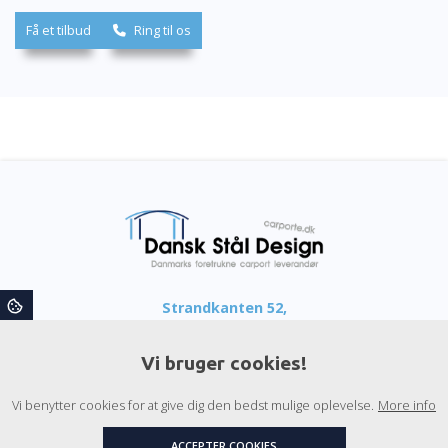
Få et tilbud
Ring til os
Strandkanten 52,
9300 Sæby
Vi bruger cookies!
CVR: 33384580
Vi benytter cookies for at give dig den bedst mulige oplevelse.
More info
Telefon:
22 41 96 39
ACCEPTER COOKIES