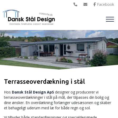
Gå
til
hovedindhold
Terrasseoverdækning i stål
Hos
Dansk Stål Design ApS
designer og producerer vi
terrasseoverdækninger i stål på mål, der tilpasses din bolig og
dine ønsker. En overdækning forlænger udesæsonen og skaber
et behageligt uderum med læ for både regn og sol.
Vi tilbyder både standardløsninger og specialdesignede