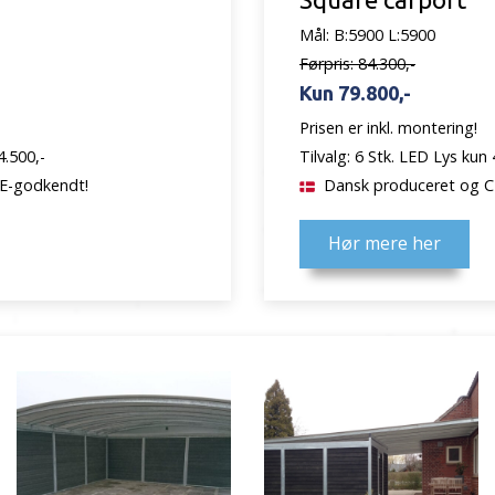
Mål: B:5900 L:5900
Førpris: 84.300,-
Kun 79.800,-
Prisen er inkl. montering!
4.500,-
Tilvalg: 6 Stk. LED Lys kun 
E-godkendt!
Dansk produceret og C
Hør mere her