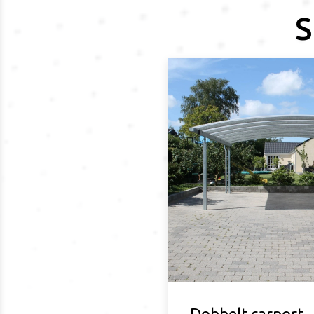
S
Dobbelt carport