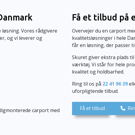
 Danmark
Få et tilbud på
ge løsning. Vores rådgivere
Overvejer du en carport med
r, og vi leverer og
kvalitetsløsninger i hele D
får en løsning, der passer ti
Skuret giver ekstra plads t
værktøj. Vi står for hele p
kvalitet og holdbarhed.
Ring til os på
22 41 96 39
ell
uforpligtende tilbud.
Få et tilbud
Rin
færdigmonterede carport med