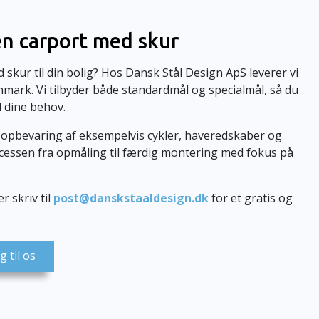
 en carport med skur
 skur til din bolig? Hos Dansk Stål Design ApS leverer vi
anmark. Vi tilbyder både standardmål og specialmål, så du
l dine behov.
il opbevaring af eksempelvis cykler, haveredskaber og
rocessen fra opmåling til færdig montering med fokus på
er skriv til
post@danskstaaldesign.dk
for et gratis og
g til os