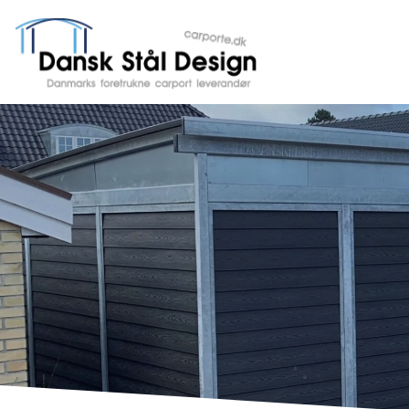
Gå
til
hovedindhold