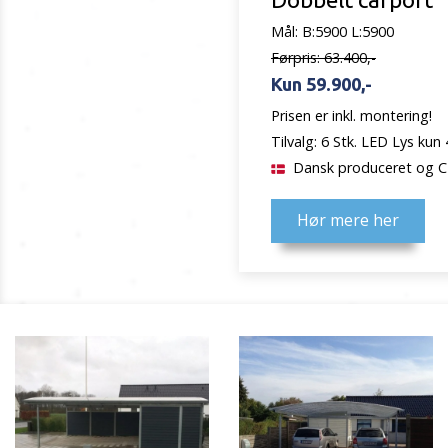
Mål: B:5900 L:5900
Førpris: 63.400,-
Kun 59.900,-
Prisen er inkl. montering!
Tilvalg: 6 Stk. LED Lys kun 
Dansk produceret og C
Hør mere her