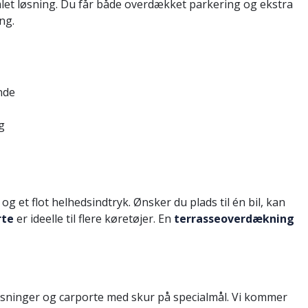
mlet løsning. Du får både overdækket parkering og ekstra
ng.
nde
g
g et flot helhedsindtryk. Ønsker du plads til én bil, kan
rte
er ideelle til flere køretøjer. En
terrasseoverdækning
dløsninger og carporte med skur på specialmål. Vi kommer