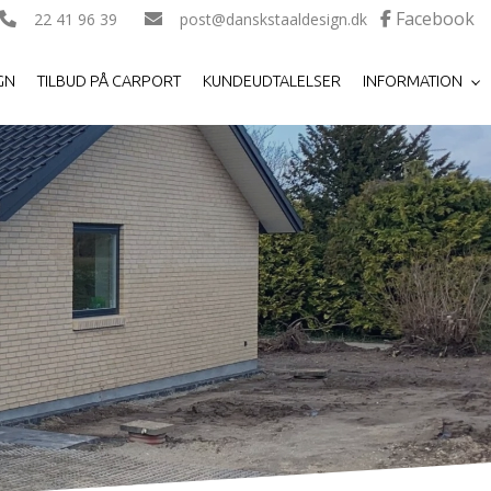
22 41 96 39
post@danskstaaldesign.dk
GN
TILBUD PÅ CARPORT
KUNDEUDTALELSER
INFORMATION